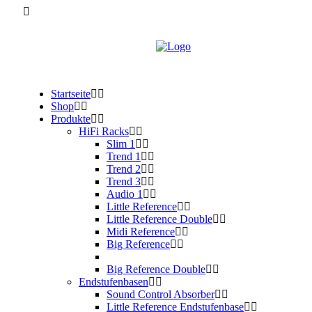
Startseite
Shop
Produkte
HiFi Racks
Slim 1
Trend 1
Trend 2
Trend 3
Audio 1
Little Reference
Little Reference Double
Midi Reference
Big Reference
Big Reference Double
Endstufenbasen
Sound Control Absorber
Little Reference Endstufenbase