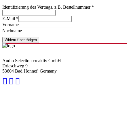
Identifizierung des Vertrags, z.B. Bestellnummer
*
Vertrag widerrufen
E-Mail
*
E-
Vorname
Mail
Nachname
(wiederholen)
*
Widerruf bestätigen
Audio Selection creaktiv GmbH
Drieschweg 9
53604 Bad Honnef, Germany